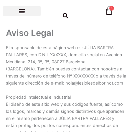
Ir
Cart
0
al
contenido
El meu compte
Aviso Legal
El responsable de esta página web es: JÚLIA BARTRA
PALLARÈS, con D.N.I. XXXXXX, domicilio social en Avenida
Meridiana, 214, 3º, 3ª, 08027 Barcelona
(BARCELONA). También puedes contactar con nosotros a
través del número de teléfono Nº XXXXXXXX o a través de la
siguiente dirección de e-mail: hola@lesjoiesdelborinot.com
Propiedad Intelectual e Industrial
El diseño de este sitio web y sus códigos fuente, así como
los logos, marcas y demás signos distintivos que aparecen
en el mismo pertenecen a JÚLIA BARTRA PALLARÈS y
están protegidos por los correspondientes derechos de