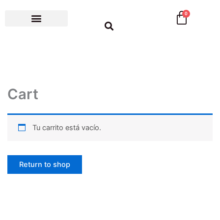
Ir
Cart
0
al
contenido
Cart
Tu carrito está vacío.
Return to shop