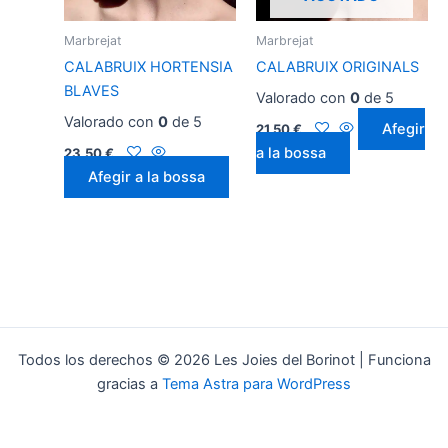
Marbrejat
Marbrejat
CALABRUIX HORTENSIA
CALABRUIX ORIGINALS
BLAVES
Valorado con
0
de 5
Valorado con
0
de 5
Afegir
21,50
€
a la bossa
23,50
€
Afegir a la bossa
Todos los derechos © 2026 Les Joies del Borinot | Funciona
gracias a
Tema Astra para WordPress