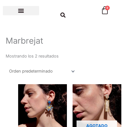
Ir
Cart
0
al
contenido
El meu compte
Marbrejat
Mostrando los 2 resultados
AGOTADO