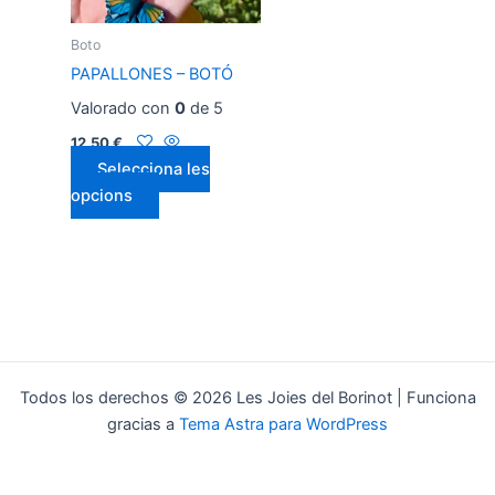
opciones
se
Boto
pueden
PAPALLONES – BOTÓ
elegir
Valorado con
0
de 5
en
la
12,50
€
página
Selecciona les
de
opcions
producto
Todos los derechos © 2026 Les Joies del Borinot | Funciona
gracias a
Tema Astra para WordPress